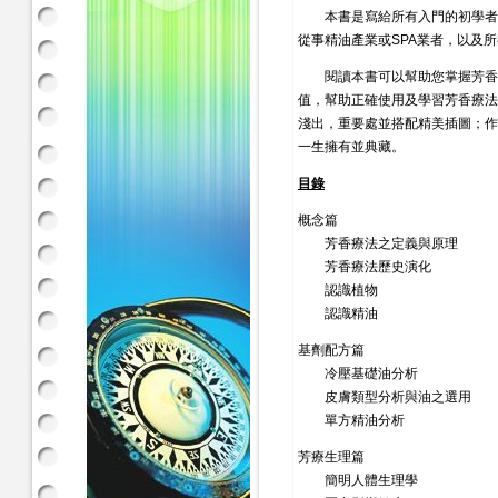
本書是寫給所有入門的初學者、
從事精油產業或SPA業者，以及
閱讀本書可以幫助您掌握芳香療
值，幫助正確使用及學習芳香療法
淺出，重要處並搭配精美插圖；作
一生擁有並典藏。
目錄
概念篇
芳香療法之定義與原理
芳香療法歷史演化
認識植物
認識精油
基劑配方篇
冷壓基礎油分析
皮膚類型分析與油之選用
單方精油分析
芳療生理篇
簡明人體生理學