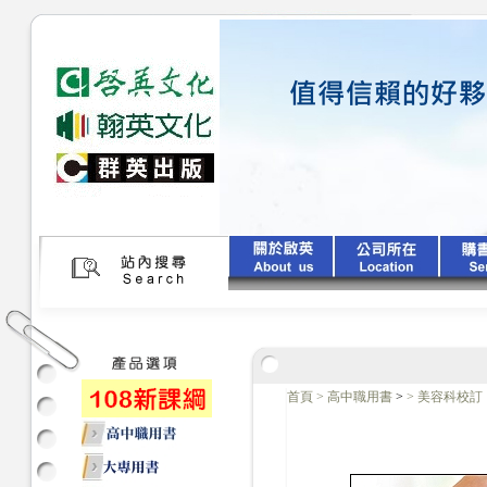
首頁
>
高中職用書
>
>
美容科校訂