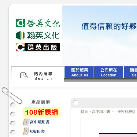
首頁
>
高中職用書
>
>
美容科校訂