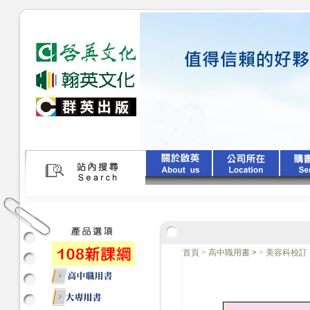
首頁
>
高中職用書
>
>
美容科校訂