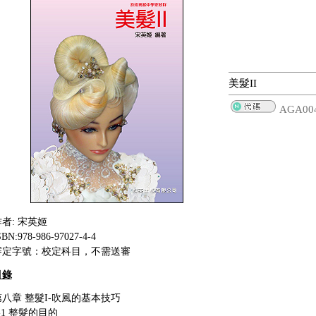
美髮II
AGA00
者: 宋英姬
SBN:978-986-97027-4-4
審定字號：校定科目，不需送審
目錄
第八章 整髮I-吹風的基本技巧
-1 整髮的目的