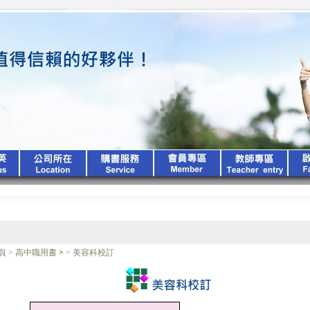
頁
>
高中職用書
>
>
美容科校訂