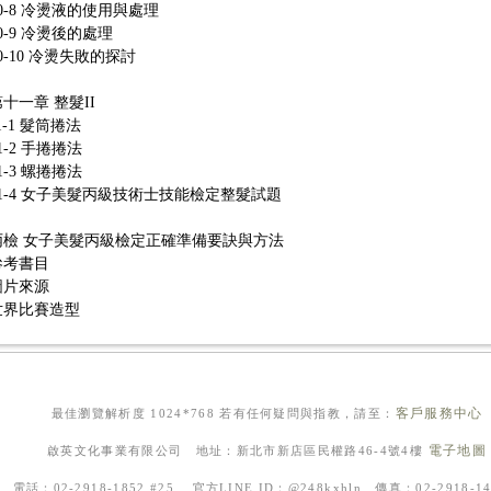
0-8 冷燙液的使用與處理
0-9 冷燙後的處理
0-10 冷燙失敗的探討
十一章 整髮II
1-1 髮筒捲法
1-2 手捲捲法
1-3 螺捲捲法
11-4 女子美髮丙級技術士技能檢定整髮試題
丙檢 女子美髮丙級檢定正確準備要訣與方法
參考書目
圖片來源
世界比賽造型
客戶服務中心
最佳瀏覽解析度 1024*768 若有任何疑問與指教，請至：
電子地圖
啟英文化事業有限公司 地址：新北市新店區民權路46-4號4樓
電話：02-2918-1852 #25 官方LINE ID：@248kxhln 傳真：02-2918-