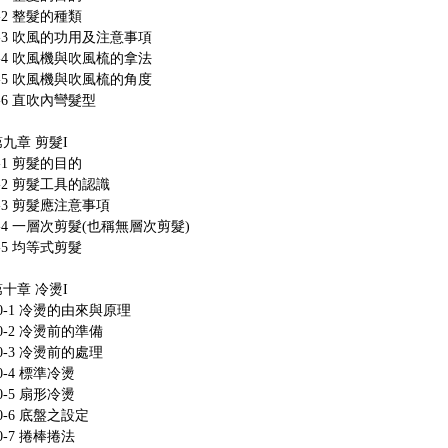
-2 整髮的種類
8-3 吹風的功用及注意事項
8-4 吹風機與吹風梳的拿法
8-5 吹風機與吹風梳的角度
-6 直吹內彎髮型
九章 剪髮I
-1 剪髮的目的
-2 剪髮工具的認識
-3 剪髮應注意事項
-4 一層次剪髮(也稱無層次剪髮)
-5 均等式剪髮
十章 冷燙I
0-1 冷燙的由來與原理
0-2 冷燙前的準備
0-3 冷燙前的處理
0-4 標準冷燙
0-5 扇形冷燙
0-6 底盤之設定
0-7 捲棒捲法