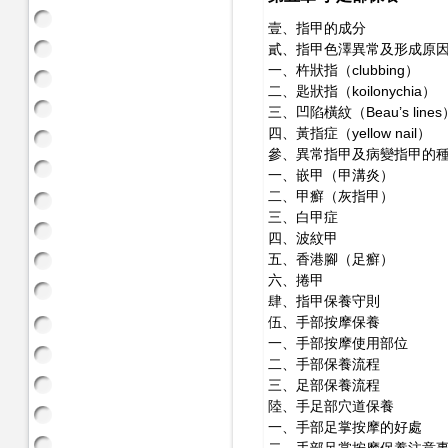
壹、指甲的成分
貳、指甲色澤異常及形成原
一、杵狀指（clubbing）
二、匙狀指（koilonychia）
三、凹陷橫紋（Beau’s line
四、黃指症（yellow nail）
參、異常指甲及病變指甲的
一、嵌甲（甲溝炎）
二、甲癬（灰指甲）
三、白甲症
四、波紋甲
五、香港腳（足癬）
六、捲甲
肆、指甲保養守則
伍、手部按摩保養
一、手部按摩使用部位
二、手部保養流程
三、足部保養流程
陸、手足部穴道保養
一、手部足掌按摩的好處