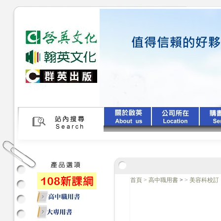
首頁
>
高中職用書
>
>
美容科校訂