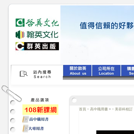
首頁
>
高中職用書
>
>
美容科校訂