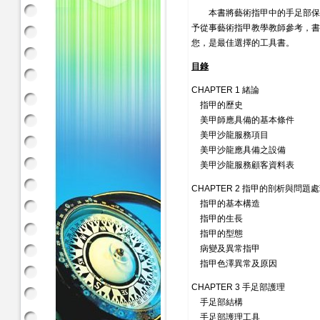
本書將藝術指甲中的手足部保養
予從事藝術指甲教學教師參考，書
您，是最佳選擇的工具書。
目錄
CHAPTER 1 緒論
指甲的歷史
美甲師應具備的基本條件
美甲沙龍服務項目
美甲沙龍應具備之設備
美甲沙龍服務顧客資料表
CHAPTER 2 指甲的剖析與問題
指甲的基本構造
指甲的生長
指甲的型態
病變及異常指甲
指甲色澤異常及原因
CHAPTER 3 手足部護理
手足部結構
手足部護理工具