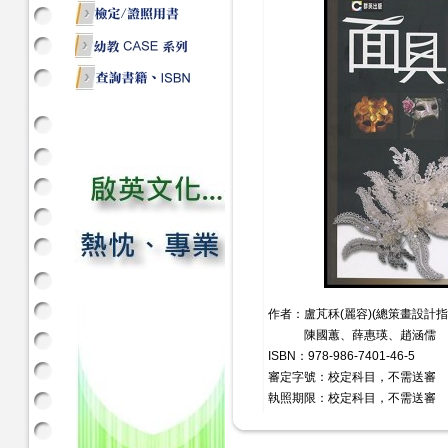
作者：盧芃秝(麗容)(總策畫設計指
陳國蕙、薛惠瑛、趙涵儒
ISBN：978-986-7401-46-5
審定字號：校定科目，不需送審
執照期限：校定科目，不需送審