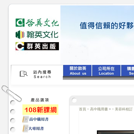
首頁
>
高中職用書
>
>
美容科校訂