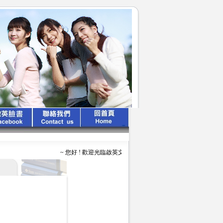
~ 您好 ! 歡迎光臨啟英文化公司 ~ ~ ~ 啟英出版 、 專業領航