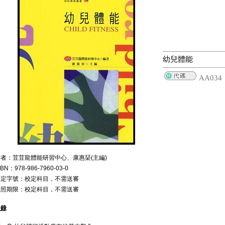
幼兒體能
AA034
者：荳荳龍體能研習中心、康惠琹(主編)
SBN：978-986-7960-03-0
審定字號：校定科目，不需送審
執照期限：校定科目，不需送審
目錄