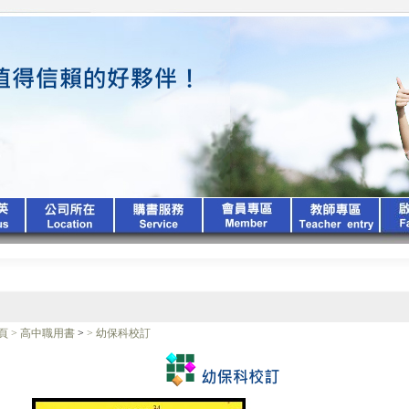
頁
>
高中職用書
>
>
幼保科校訂