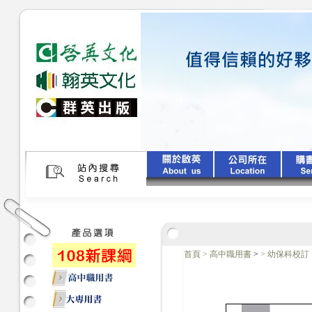
首頁
>
高中職用書
>
>
幼保科校訂