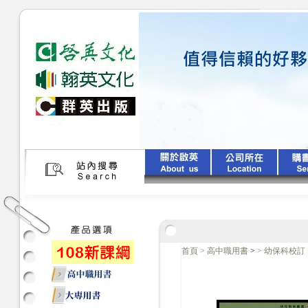
首頁
>
高中職用書
>
>
幼保科校訂