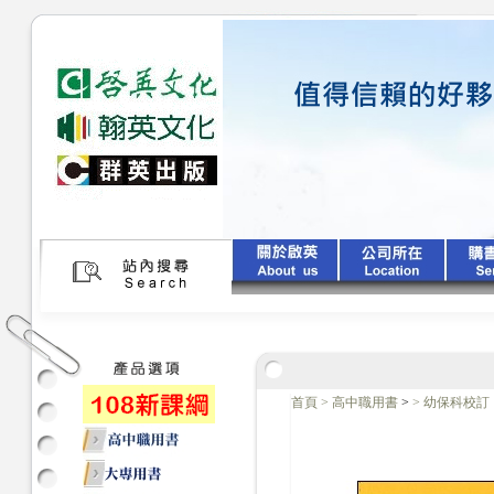
首頁
>
高中職用書
>
>
幼保科校訂