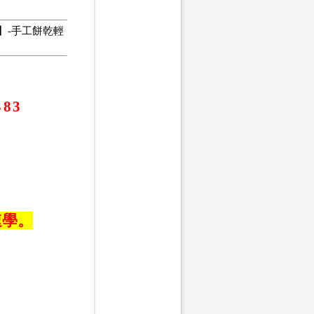
】-手工餅乾輕
383
速學。