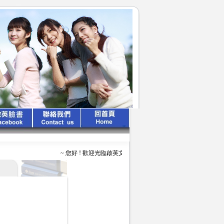
~ 您好 ! 歡迎光臨啟英文化公司 ~ ~ ~ 啟英出版 、 專業領航 