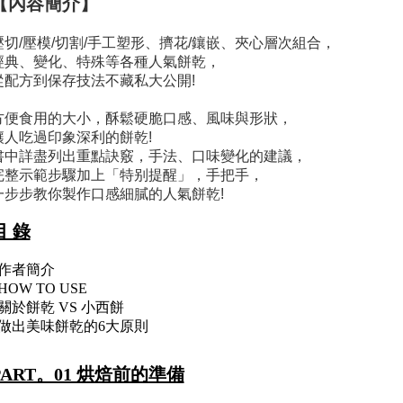
【內容簡介】
壓切/壓模/切割/手工塑形、擠花/鑲嵌、夾心層次組合，
經典、變化、特殊等各種人氣餅乾，
從配方到保存技法不藏私大公開!
方便食用的大小，酥鬆硬脆口感、風味與形狀，
讓人吃過印象深利的餅乾!
書中詳盡列出重點訣竅，手法、口味變化的建議，
完整示範步驟加上「特别提醒」，手把手，
一步步教你製作口感細膩的人氣餅乾!
目 錄
*作者簡介
HOW TO USE
*關於餅乾 VS 小西餅
*做出美味餅乾的6大原則
PART。01 烘焙前的準備