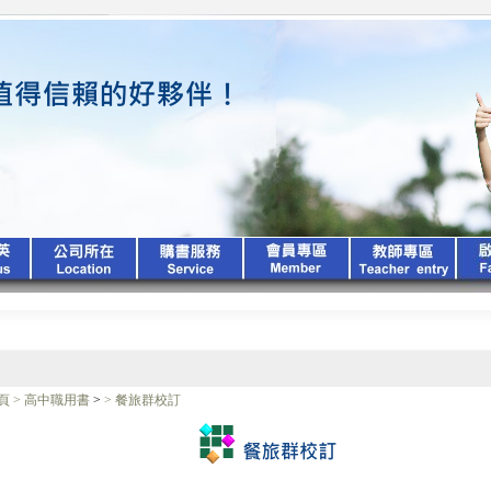
頁
>
高中職用書
>
>
餐旅群校訂