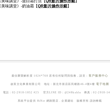
《美味講堂》-蛋白霜打法【
QR影片操作示範
】
《美味講堂》-奶油霜【
QR影片操作示範
】
客戶服務中心
最佳瀏覽解析度 1024*768 若有任何疑問與指教，請至：
電子地圖
啟英文化事業有限公司 地址：新北市新店區民權路46-4號4樓
電話：02-2918-1852 #25 官方LINE ID：@248kxhln 傳真：02-2918-
系統平台提供
HiNet 網路開店．企業建站
版權所有‧請勿轉載