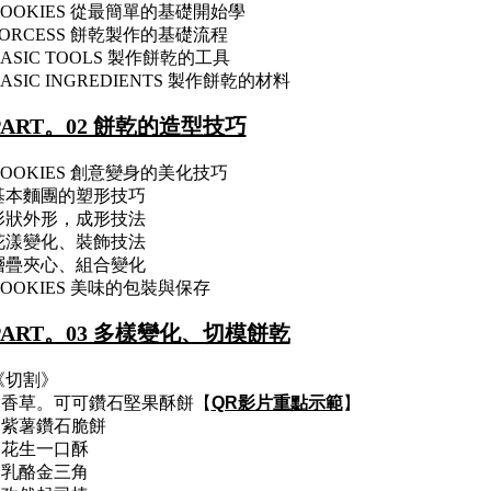
COOKIES 從最簡單的基礎開始學
PORCESS 餅乾製作的基礎流程
BASIC TOOLS 製作餅乾的工具
ASIC INGREDIENTS 製作餅乾的材料
PART。02 餅乾的造型技巧
COOKIES 創意變身的美化技巧
基本麵團的塑形技巧
形狀外形，成形技法
花漾變化、裝飾技法
層疊夾心、組合變化
COOKIES 美味的包裝與保存
PART。03 多樣變化、切模餅乾
《切割》
1.香草。可可鑽石堅果酥餅【
QR影片重點示範
】
2.紫薯鑽石脆餅
3.花生一口酥
4.乳酪金三角