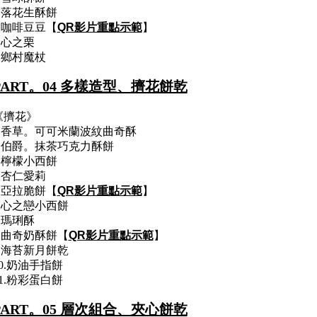
3.落花生酥餅
4.咖啡豆豆【
QR影片重點示範
】
5.心之栗
6.鄉村魔杖
PART。04 多樣造型、擠花餅乾
《擠花》
1.香草。可可米蘭波紋曲奇酥
2.伯爵。抹茶巧克力酥餅
3.檸檬小西餅
4.杏仁愛莉
5.亞拉脆餅【
QR影片重點示範
】
6.心之戀小西餅
7.瑪琍酥
8.曲奇奶酥餅【
QR影片重點示範
】
9.海苔新月餅乾
10.奶油手指餅
11.粉彩蛋白餅
PART。05 層次組合、夾心餅乾