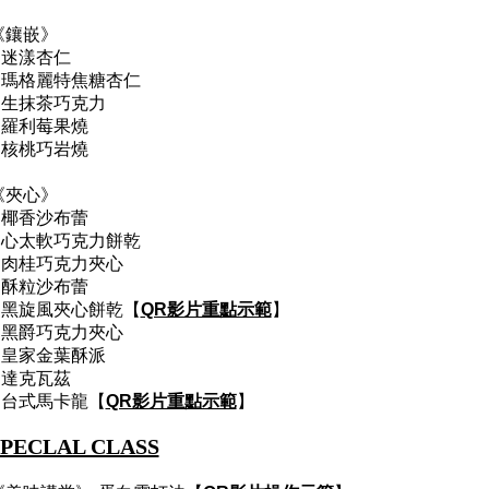
《鑲嵌》
1.迷漾杏仁
2.瑪格麗特焦糖杏仁
3.生抹茶巧克力
4.羅利莓果燒
5.核桃巧岩燒
《夾心》
1.椰香沙布蕾
2.心太軟巧克力餅乾
3.肉桂巧克力夾心
4.酥粒沙布蕾
5.黑旋風夾心餅乾【
QR影片重點示範
】
6.黑爵巧克力夾心
7.皇家金葉酥派
8.達克瓦茲
9.台式馬卡龍【
QR影片重點示範
】
SPECLAL CLASS