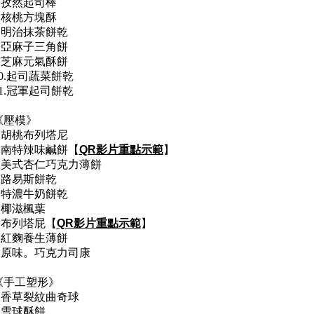
5.孜然起司棒
6.核桃方塊酥
7.明治抹茶餅乾
8.亞麻子三角餅
9.芝麻元氣酥餅
10.起司蔬菜餅乾
11.冠軍起司餅乾
《壓模》
1.胡桃布列塔尼
2.南特辣味
鹹餅
【
QR影片重點示範
】
3.美式杏仁巧克力薄餅
4.路易斯餅乾
5.特濃牛奶餅乾
6.椰滋楓葉
7.布列塔屁
【
QR影片重點示範
】
8.紅麴養生薄餅
9.原味。巧克力司康
《手工塑形》
1.香草裂紋曲奇球
2.雪球酥餅