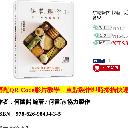
餅乾製作【增訂版
鬆學
NA121
NT$
425
NT$
搭配QR Code影片教學，重點製作即時掃描快
作者：何國熙 編著 / 何書瑀 協力製作
SBN：978-626-98434-3-5