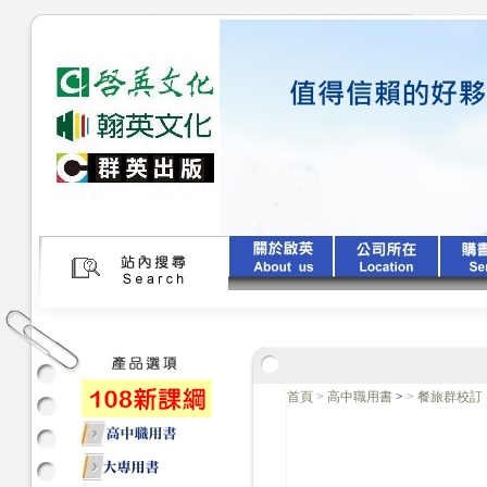
首頁
>
高中職用書
>
>
餐旅群校訂