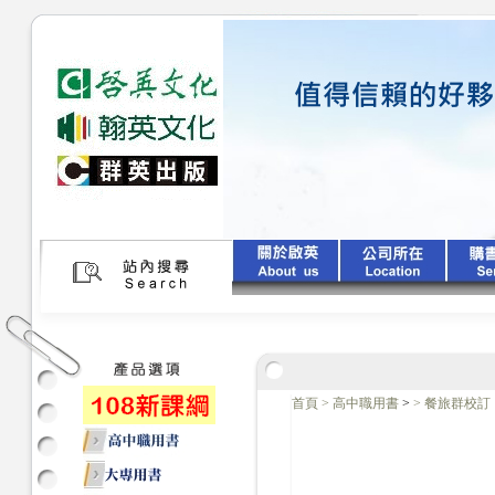
首頁
>
高中職用書
>
>
餐旅群校訂