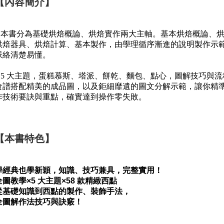
【內容簡介】
1.本書分為基礎烘焙概論、烘焙實作兩大主軸。基本烘焙概論、
烘焙器具、烘焙計算、基本製作，由學理循序漸進的說明製作示
脈絡清楚易懂。
.5
大主題，蛋糕慕斯、塔派、餅乾、麵包、點心，圖解技巧與流
食譜搭配精美的成品圖，以及鉅細靡遺的圖文分解示範，讓你精
作技術要訣與重點，確實達到操作零失敗。
【本書特色】 
學經典也學新穎，知識、技巧兼具，完整實用！
全圖教學×5 大主題×58 款精緻西點
從基礎知識到西點的製作、裝飾手法，
全圖解作法技巧與訣竅！