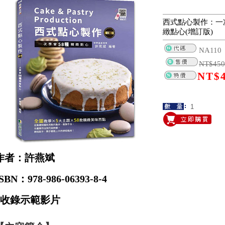
西式點心製作：一
緻點心(增訂版)
NA110
NT$
450
NT$
作者：許燕斌
SBN：978-986-06393-8-4
收錄示範影片