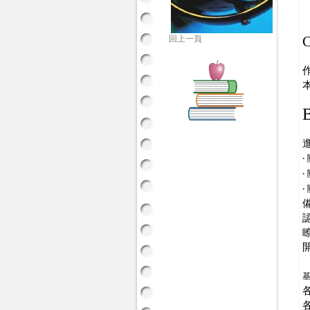
回上一頁
‧
‧
‧