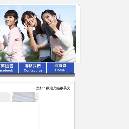
~ 您好 ! 歡迎光臨啟英文化公司 ~ ~ ~ 啟英出版 、 專業領航 