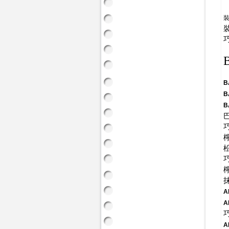
B
B
B
A
A
A