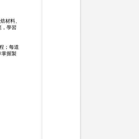
烘焙材料、
範，學習
程；每道
準掌握製