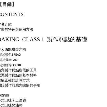
【目錄】 
CONTENTS
作者介紹
本書的特色與使用方法
BAKING CLASS 1
製作糕點的基礎
進入西點烘焙之前
 關於麵包
BREAD
 關於蛋糕
CAKE
 關於餅乾
COOKIE
備齊製作糕點所需的工具
認識製作糕點的基本材料
瞭解正確的計算方式
開始製作前應先瞭解的事項
基礎內餡
各式口味卡士達餡
各式口味奶油霜