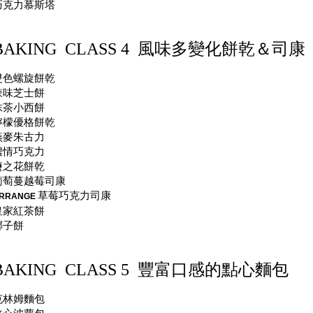
巧克力慕斯塔
BAKING CLASS 4
風味多變化餅乾＆司康
雙色螺旋餅乾
辣味芝士餅
抹茶小西餅
檸檬優格餅乾
燕麥朱古力
濃情巧克力
鹽之花餅乾
葡萄蔓越莓司康
草莓巧克力司康
RRANGE
皇家紅茶餅
椰子餅
BAKING CLASS 5
豐富口感的點心麵包
克林姆麵包