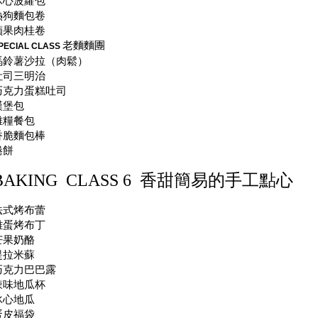
冰心波蘿包
熱狗麵包卷
蘋果肉桂卷
老麵麵團
PECIAL CLASS
馬鈴薯沙拉（肉鬆）
吐司三明治
巧克力蛋糕吐司
漢堡包
雜糧餐包
香脆麵包棒
捲餅
BAKING CLASS 6
香甜簡易的手工點心
法式烤布蕾
雞蛋烤布丁
芒果奶酪
提拉米蘇
巧克力巴巴露
辣味地瓜杯
冰心地瓜
蛋皮福袋