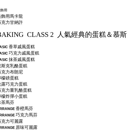
裝飾用
裝飾用馬卡龍
巧克力甘納許
BAKING CLASS 2
人氣經典的蛋糕＆慕斯
香草戚風蛋糕
ASIC
巧克力戚風蛋糕
ASIC
抹茶戚風蛋糕
ASIC
巴斯克乳酪蛋糕
巧克力布朗尼
檸檬磅蛋糕
松露巧克力蛋糕
巧克力重乳酪蛋糕
檸檬炸彈小蛋糕
抹茶馬芬
香橙馬芬
RRANGE
巧克力馬芬
RRANGE
巧克力可麗露
原味可麗露
RRANGE