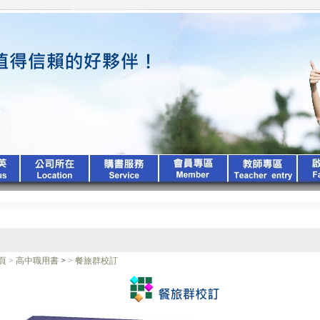
頁
>
高中職用書
>
>
餐旅群校訂