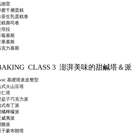
馬德雷
蜂蜜千層蛋糕
抹茶生乳蛋糕卷
蛋糕壽司卷
歐培拉
草莓慕斯
芒果慕斯
巧克力慕斯
BAKING CLASS 3
澎湃美味的甜鹹塔＆派
基礎塔派皮整型
ASIC
法式火山豆塔
杏仁塔
覆盆子巧克力派
德式布丁派
柑橘檸檬派
夏威夷派
燻雞派
栗子蒙布朗塔