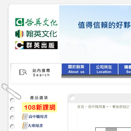
首頁
>
高中職用書
>
>
餐旅群校訂