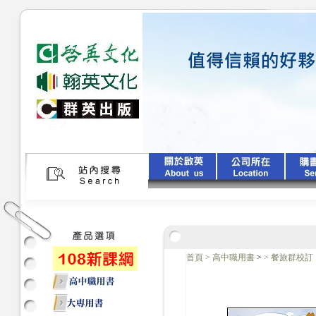
首頁
>
高中職用書
>
>
餐旅群校訂