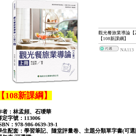
觀光餐旅業導論【乙
【108新課綱】
NA113
【108新課綱】
作者：林孟頻、石璦華
審定字號：113006
SBN：978-986-0639-39-1
學生配套：學習筆記、隨堂評量卷、主題分類單字書(可選