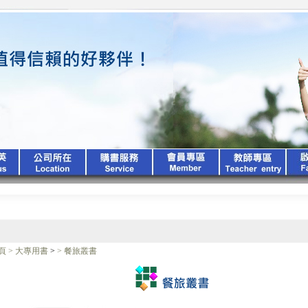
頁
>
大專用書
>
>
餐旅叢書