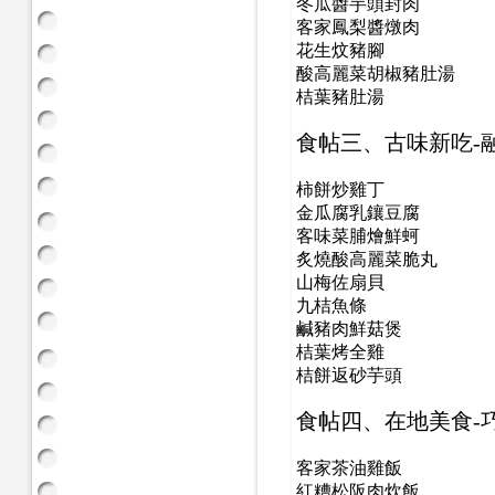
冬瓜醬芋頭封肉
客家鳳梨醬燉肉
花生炆豬腳
酸高麗菜胡椒豬肚湯
桔葉豬肚湯
食帖三、
古味新吃-
柿餅炒雞丁
金瓜腐乳鑲豆腐
客味菜脯燴鮮蚵
炙燒酸高麗菜脆丸
山梅佐扇貝
九桔魚條
鹹豬肉鮮菇煲
桔葉烤全雞
桔餅返砂芋頭
食帖四、
在地美食-
客家茶油雞飯
紅糟松阪肉炊飯