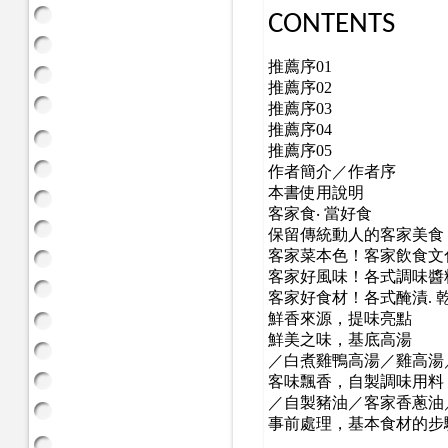
CONTENTS
推薦序01
推薦序
02
推薦序
03
推薦序
04
推薦序
05
作者簡介／作者序
本書使用說明
客家食‧ 當好食
保留傳統動人的客家美食
客家菜本色！客家飲食文
客家好風味！各式調味醬
客家好食材！各式醃漬
.
鮮香來源，提味亮點
鮮美之味，基底高湯
／白煮雞鴨高湯／雞高湯
客味飄香，自製調味用料
／自製豬油／客家香蔥油
事前處理，基本食材的步