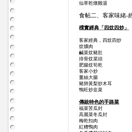
仙草乾燉雞湯
食帖二、
客家味緒-
樸實經典「四炆四炒」
客家經典，四炆四炒
炆爌肉
鹹菜炆豬肚
排骨炆菜頭
肥腸炆筍乾
客家小炒
薑絲大腸
豬肺黃梨炒木耳
鴨旺炒韭菜
傳統特色的手路菜
福菜苦瓜封
高麗菜冬瓜封
梅乾扣肉
紅糟鴨肉