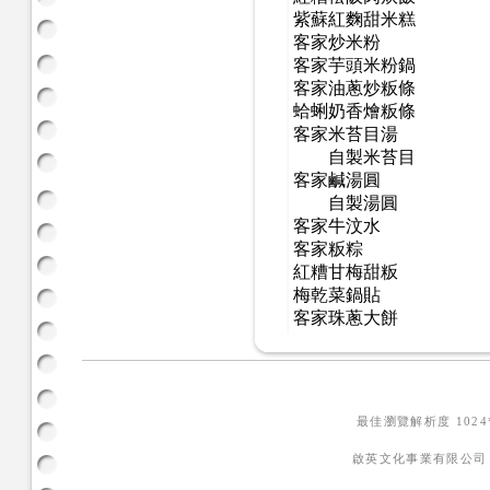
紫蘇紅麴甜米糕
客家炒米粉
客家芋頭米粉鍋
客家油蔥炒粄條
蛤蜊奶香燴粄條
客家米苔目湯
DIY
自製米苔目
客家鹹湯圓
DIY
自製湯圓
客家牛汶水
客家粄粽
紅糟甘梅甜粄
梅乾菜鍋貼
客家珠蔥大餅
最佳瀏覽解析度 102
啟英文化事業有限公司