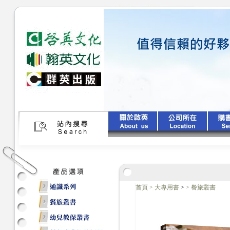
首頁
>
大專用書
>
>
餐旅叢書