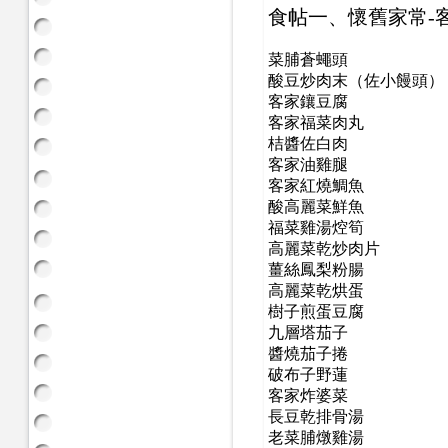
食帖一、
懷舊家常-
菜脯蒼蠅頭
酸豆炒肉末（佐小饅頭）
客家鑲豆腐
客家福菜肉丸
桔醬佐白肉
客家油雞腿
客家紅燒鯛魚
酸高麗菜鮮魚
福菜雞湯焢筍
高麗菜乾炒肉片
薑絲鳳梨粉腸
高麗菜乾烘蛋
樹子煎蛋豆腐
九層塔茄子
醬燒茄子捲
破布子野蓮
客家炸婆菜
長豆乾排骨湯
老菜脯燉雞湯