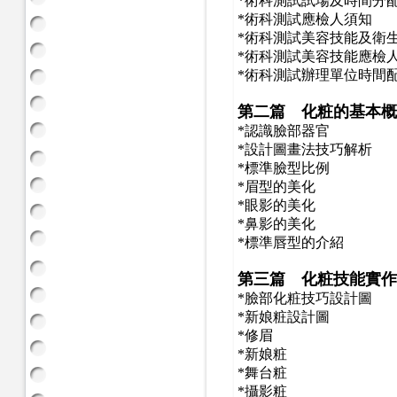
*
術科測試試場及時間分
*
術科測試應檢人須知
*
術科測試美容技能及衛
*
術科測試美容技能應檢
*
術科測試辦理單位時間
第二篇 化粧的基本概
*
認識臉部器官
*
設計圖畫法技巧解析
*
標準臉型比例
*
眉型的美化
*
眼影的美化
*
鼻影的美化
*
標準唇型的介紹
第三篇 化粧技能實作
*
臉部化粧技巧設計圖
*
新娘粧設計圖
*
修眉
*
新娘粧
*
舞台粧
*
攝影粧