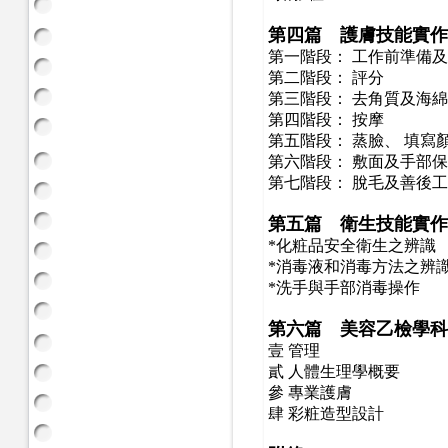
第四篇 護膚技能實作
第一階段：
工作前準備及
第二階段：
評分
第三階段：
去角質及海綿
第四階段：
按摩
第五階段：
蒸臉、
填寫
第六階段：
敷面及手部保
第七階段：
脫毛及善後工
第五篇 衛生技能實作
*
化粧品安全衛生之辨識
*
消毒液和消毒方法之辨
*
洗手與手部消毒操作
第六篇 美容乙檢學科
壹
管理
貳
人體生理學概要
參
專業護膚
肆
彩粧造型設計