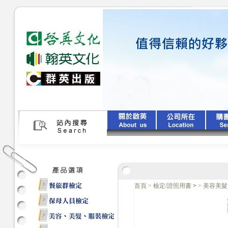
首頁
>
檢定/證照用書
>
>
美容美髮