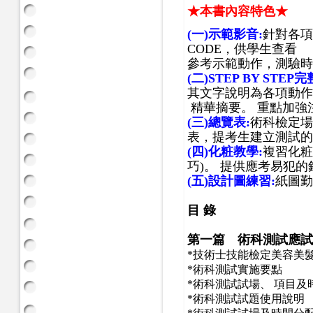
★本書內容特色★
(一)示範影音:
針對各項
CODE
，
供
學
生
查看
參考示範動作，
測驗時
(二)STEP BY STE
其文字說明為各項動作
精華摘要。
重點加強
(三)總覽表:
術科檢定場
表，
提考生建立測試的
(四)化粧教學:
複習化粧
巧)。
提供應考易犯的
(五)設計圖練習:
紙圖勤
目 錄
第一篇 術科測試應試
*
技術士技能檢定美容美
*
術科測試實施要點
*
術科測試試場、
項目及
*
術科測試試題使用說明