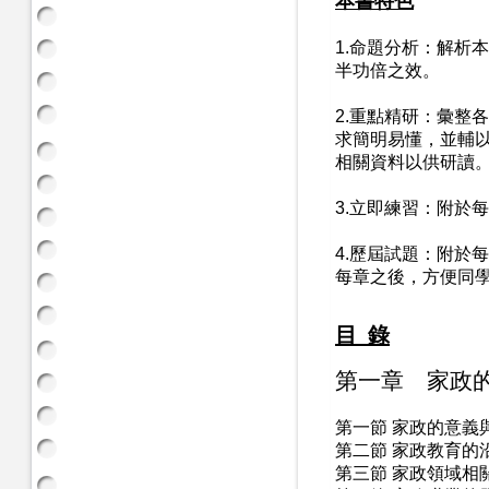
本書特色
1.
命題分析
：解析本
半功倍之效。
2.
重點精研
：彙整各
求簡明易懂，並輔
相關資料以供研讀
3.
立即練習
：附於每
4.
歷屆試題
：附於每
每章之後，方便同
目 錄
第一章 家政
第一節 家政的意義
第二節 家政教育的
第三節 家政領域相